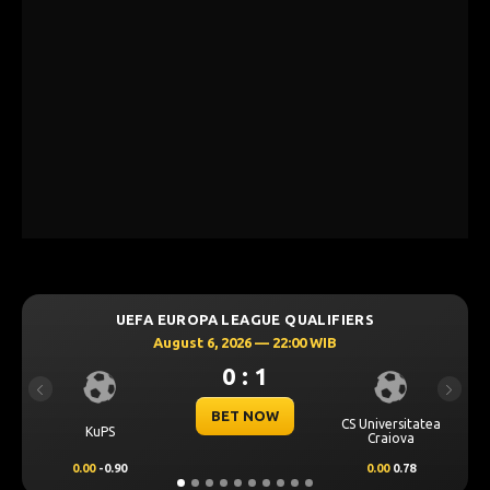
UEFA EUROPA LEAGUE QUALIFIERS
August 6, 2026 — 22:00 WIB
0 : 1
Previous
Next
BET NOW
CS Universitatea
KuPS
Craiova
0.00
-0.90
0.00
0.78