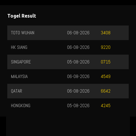
Togel Result
TOTO WUHAN
06-08-2026
3408
HK SIANG
06-08-2026
9220
SINGAPORE
05-08-2026
0715
MALAYSIA
06-08-2026
4549
QATAR
06-08-2026
6642
HONGKONG
05-08-2026
4245