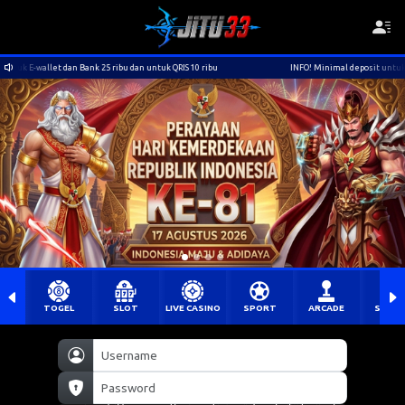
uk E-wallet dan Bank 25 ribu dan untuk QRIS 10 ribu
INFO! Minimal deposit untuk E-w
TOGEL
SLOT
LIVE CASINO
SPORT
ARCADE
SABU