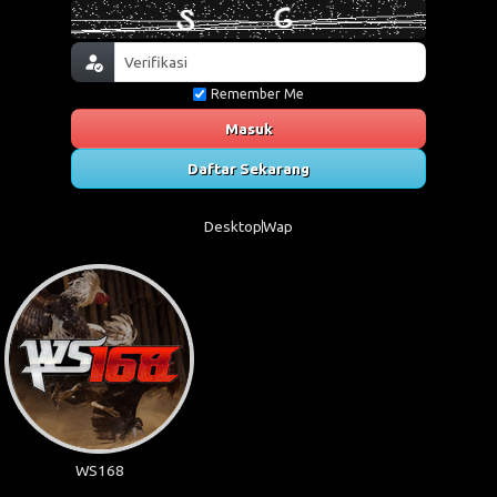
Remember Me
Masuk
Daftar Sekarang
Desktop
Wap
WS168