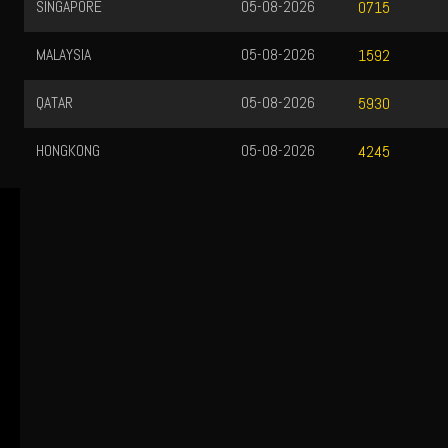
SINGAPORE
05-08-2026
0715
MALAYSIA
05-08-2026
1592
QATAR
05-08-2026
5930
HONGKONG
05-08-2026
4245