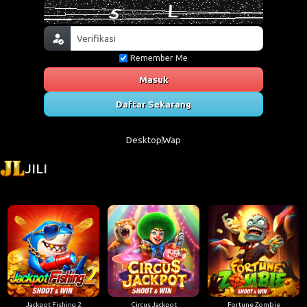
Remember Me
Masuk
Daftar Sekarang
Desktop
Wap
JILI
Jackpot Fishing 2
Circus Jackpot
Fortune Zombie