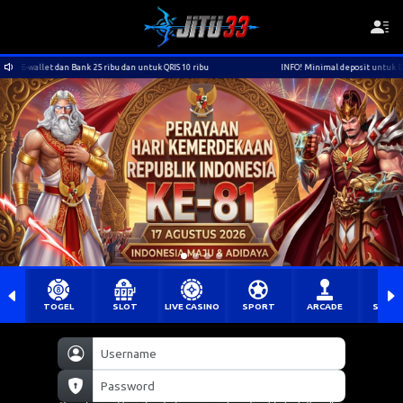
wallet dan Bank 25 ribu dan untuk QRIS 10 ribu
INFO! Minimal deposit untuk E-wallet 
TOGEL
SLOT
LIVE CASINO
SPORT
ARCADE
SABU