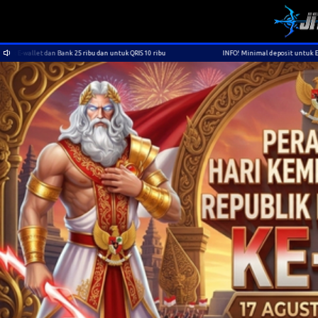
 Bank 25 ribu dan untuk QRIS 10 ribu
INFO! Minimal deposit untuk E-wallet dan Bank 2