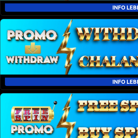
saldo akhir sebelum withdraw)
INFO LEB
*Tidak ada batasan withdraw (Bonus Kemenangan Tanpa Batas).
*Minimal deposit adalah 25.000 dan tidak ada withdraw dalam hari yang sama
*Promo New Member tidak bisa di gabung dengan promo lainnya.
*Bonus Garansi Kekalahan yang dapat diberikan 100% dari nominal deposit te
*Dengan mengikuti Promo ini, maka member dianggap telah memahami dan men
*Pada saat klaim, saldo member harus nol (0) atau tidak bisa melakukan spin/
*JITU33 berhak Membatalkan / Menarik Bonus , menghanguskan saldo Atau ba
*Bisa di claim 3x dalam 1 hari untuk setiap member, maximal Bonus 100.000
atau Melakukan Safety Bet / HOLD SPIN..
*Syarat Untuk Klaim Bonus ini setelah deposit 3x Dalam Satu Hari Tanpa ada W
*Syarat dan ketentuan umum JITU33 berlaku.
*Hanya Untuk Permainan Slot
* Klaim melalui LiveChat dan Telegram Official JITU33
* Event ini tidak bisa di gabungkan dengan Event Promo yang lain nya
* Jitu33 berhak mengubah, menolak, membatalkan atau menutup semua promos
INFO LEB
sebelumnya.
* Event berlaku untuk member JITU33 dan yang tidak mengikuti promo bonus 
* Semua keputusan JITU33 bersifat mutlak dan tidak bisa di ganggu gugat
* Minimal Deposit untuk promo ini Rp 50.000.- (atau minimal deposit) hanya un
* Maksimal klaim 1(satu) kali untuk 1(satu) member setiap hari-
* Bonus yang diberikan 50% dari deposit terakhir sebelum member WITHDRAW
* Screenshot hasil WITHDRAW Posting di Grup Facebook resmi
JITU33 OFFICIA
*Kirim bukti share/ screenshoot melalui livechat, telegram dan whatsapp resmi
*Bonus diberikan diawal setelah member melakukan deposit kembali setelah 