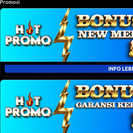
Promosi
INFO LEB
* Bonus ini Dikhususkan Pada Deposit Pertama untuk Permainan Slot Online..
*Minimal Deposit untuk promo ini Rp 25.000.-
*Bonus diberikan diawal setelah deposit pertama, maksimal bonus Rp. 50.000.-
*Wajib konfirmasi ke CS melalui Livechat untuk mengambil bonus deposit.
*Jika sudah ada bet / taruhan maka promo ini tidak bisa di ambil lagi.
*Tidak mendapatkan Bonus Rollingan & Cashback di periode berjalan.
*Syarat untuk Withdraw adalah TO SALDO x6
Contoh : Nilai Deposit Rp 50.000,- (Bonus 100% Yang Didapatkan Rp 50.000,-). M