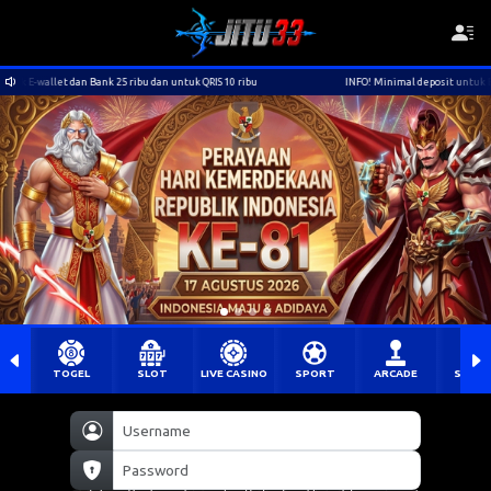
k E-wallet dan Bank 25 ribu dan untuk QRIS 10 ribu
INFO! Minimal deposit untuk E-wal
TOGEL
SLOT
LIVE CASINO
SPORT
ARCADE
SABU